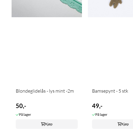
Blondeglidelås - lys mint -2m
Bamsepynt - 5 stk
50,-
49,-
På lager
På lager
Kjøp
Kjøp