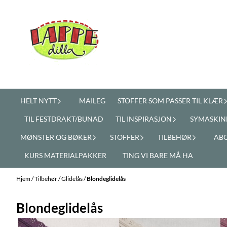
Hopp til innhold
HELT NYTT
MAILEG
STOFFER SOM PASSER TIL KLÆR
TIL FESTDRAKT/BUNAD
TIL INSPIRASJON
SYMASKIN
MØNSTER OG BØKER
STOFFER
TILBEHØR
AB
KURS MATERIALPAKKER
TING VI BARE MÅ HA
Hjem
/
Tilbehør
/
Glidelås
/
Blondeglidelås
Blondeglidelås