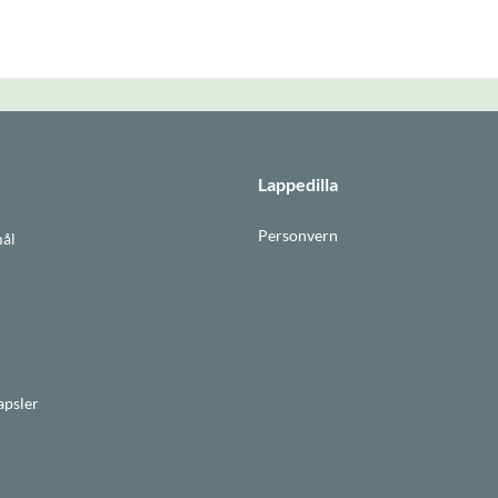
Lappedilla
Personvern
mål
apsler