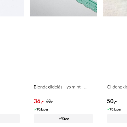
Blondeglidelås - lys mint - ...
Glidenøkle
36,-
50,-
60,-
På lager
På lager
Kjøp