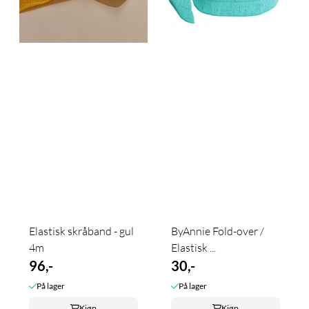
Elastisk skråband - gul
ByAnnie Fold-over /
4m
Elastisk ...
96,-
30,-
På lager
På lager
Kjøp
Kjøp