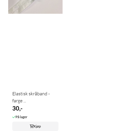
Elastisk skråband -
farge ...
30,-
På lager
Kjøp