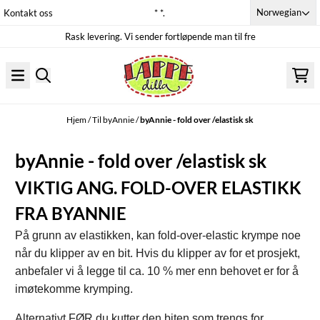
Hopp til innhold
Norwegian
Kontakt oss
* *.
Rask levering. Vi sender fortløpende man til fre
Hjem
/
Til byAnnie
/
byAnnie - fold over /elastisk sk
byAnnie - fold over /elastisk sk
VIKTIG ANG. FOLD-OVER ELASTIKK
FRA BYANNIE
På grunn av elastikken, kan fold-over-elastic krympe noe
når du klipper av en bit. Hvis du klipper av for et prosjekt,
anbefaler vi å legge til ca. 10 % mer enn behovet er for å
imøtekomme krymping.
Alternativt
FØR du kutter den biten
som trengs for