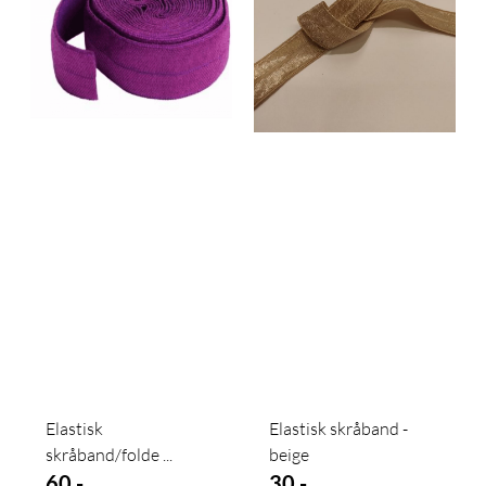
Elastisk
Elastisk skråband -
skråband/folde ...
beige
60,-
30,-