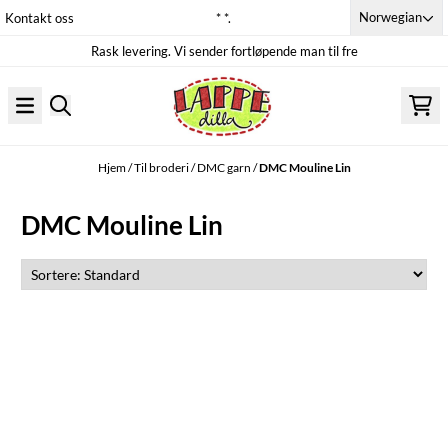
Hopp til innhold
Norwegian
Kontakt oss
* *.
Rask levering. Vi sender fortløpende man til fre
Hjem
/
Til broderi
/
DMC garn
/
DMC Mouline Lin
DMC Mouline Lin