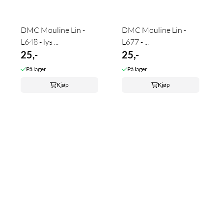
DMC Mouline Lin -
DMC Mouline Lin -
L648 - lys ...
L677 - ...
25,-
25,-
På lager
På lager
Kjøp
Kjøp