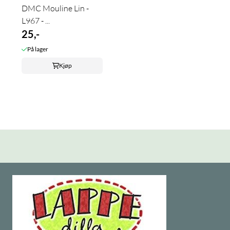
DMC Mouline Lin -
L967 - ...
25,-
På lager
Kjøp