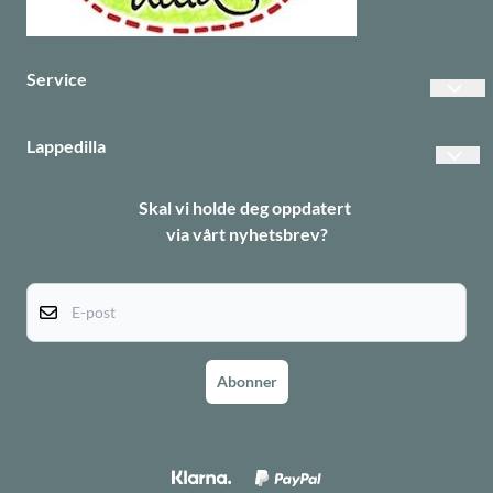
Service
Vanlige spørsmål
Lappedilla
Betalinger
Personvern
Skal vi holde deg oppdatert
Frakt
via vårt nyhetsbrev?
Returer
Informasjonskapsler
E-post
Abonner