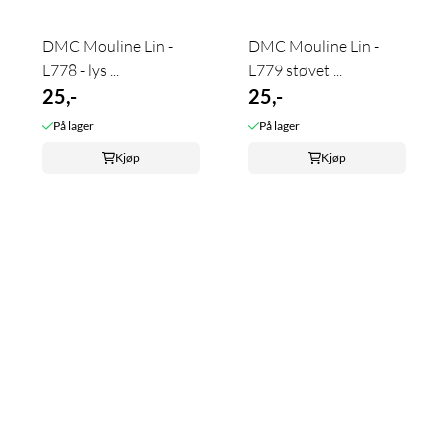
DMC Mouline Lin -
DMC Mouline Lin -
L778 - lys ...
L779 støvet ...
25,-
25,-
På lager
På lager
Kjøp
Kjøp