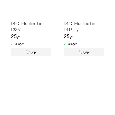
DMC Mouline Lin -
DMC Mouline Lin -
L3861 - ...
L415 - lys ...
25,-
25,-
På lager
På lager
Kjøp
Kjøp