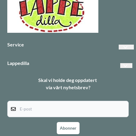
Service
Vanlige spørsmål
Lappedilla
Betalinger
Personvern
Skal vi holde deg oppdatert
Frakt
via vårt nyhetsbrev?
Returer
Informasjonskapsler
E-post
Abonner