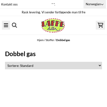
Hopp til innhold
Norwegian
Kontakt oss
* *.
Rask levering. Vi sender fortløpende man til fre
Hjem
/
Stoffer
/
Dobbel gas
Dobbel gas