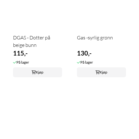
DGAS - Dotter på
Gas -syrlig grønn
beige bunn
115,-
130,-
På lager
På lager
Kjøp
Kjøp