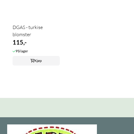
DGAS - turkise
blomster
115,-
På lager
Kjøp