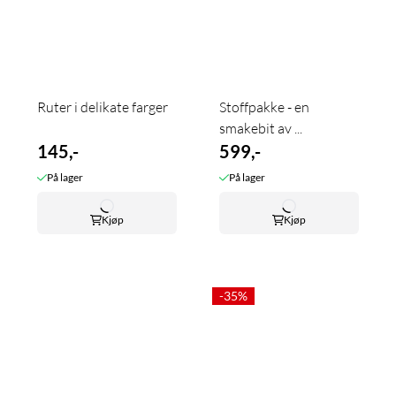
Ruter i delikate farger
Stoffpakke - en
smakebit av ...
145,-
599,-
På lager
På lager
Kjøp
Kjøp
-35%