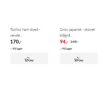
Tochio Yarn dyed -
Grov japansk - støvet
vevde ...
blågrå ...
170,-
94,-
145,-
På lager
På lager
Kjøp
Kjøp