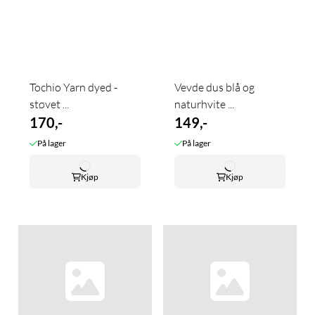
Tochio Yarn dyed -
Vevde dus blå og
støvet ...
naturhvite ...
170,-
149,-
På lager
På lager
Kjøp
Kjøp