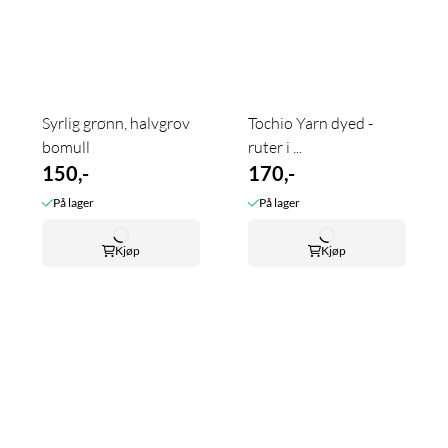
Syrlig grønn, halvgrov
Tochio Yarn dyed -
bomull
ruter i ...
150,-
170,-
På lager
På lager
Kjøp
Kjøp