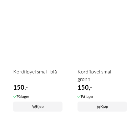
Kordfløyel smal - blå
Kordfløyel smal -
grønn
150,-
150,-
På lager
På lager
Kjøp
Kjøp