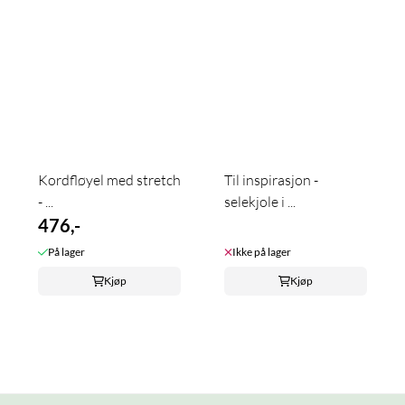
Kordfløyel med stretch
Til inspirasjon -
- ...
selekjole i ...
476,-
På lager
Ikke på lager
Kjøp
Kjøp