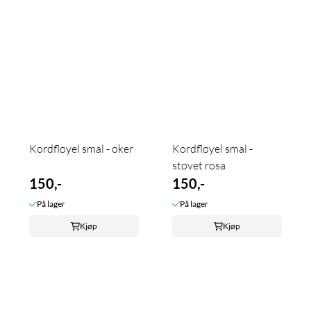
Kordfløyel smal - oker
Kordfløyel smal -
støvet rosa
150,-
150,-
På lager
På lager
Kjøp
Kjøp