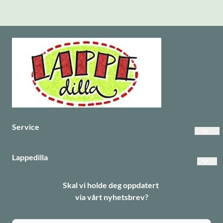
Service
Vanlige spørsmål
Lappedilla
Betalinger
Personvern
Skal vi holde deg oppdatert
Frakt
via vårt nyhetsbrev?
Returer
Informasjonskapsler