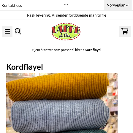
Hopp til innhold
Norwegian
Kontakt oss
* *.
Rask levering. Vi sender fortløpende man til fre
Hjem
/
Stoffer som passer til klær
/
Kordfløyel
Kordfløyel