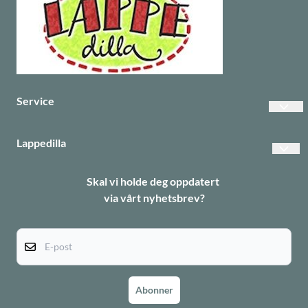
Service
Vanlige spørsmål
Lappedilla
Betalinger
Personvern
Skal vi holde deg oppdatert
Frakt
via vårt nyhetsbrev?
Returer
Informasjonskapsler
E-post
Abonner