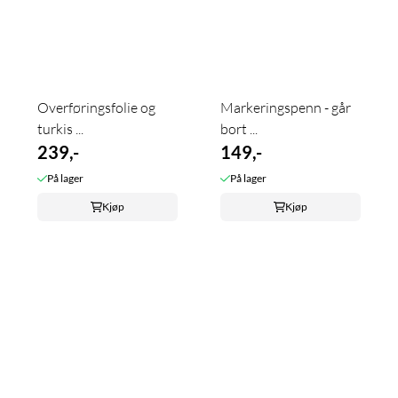
Overføringsfolie og
Markeringspenn - går
turkis ...
bort ...
239,-
149,-
På lager
På lager
Kjøp
Kjøp