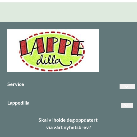
Service
Vanlige spørsmål
Lappedilla
Betalinger
Personvern
Skal vi holde deg oppdatert
Frakt
via vårt nyhetsbrev?
Returer