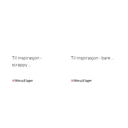
Til inspirasjon -
Til inspirasjon - bare ...
scrappy ...
Ikke på lager
Ikke på lager