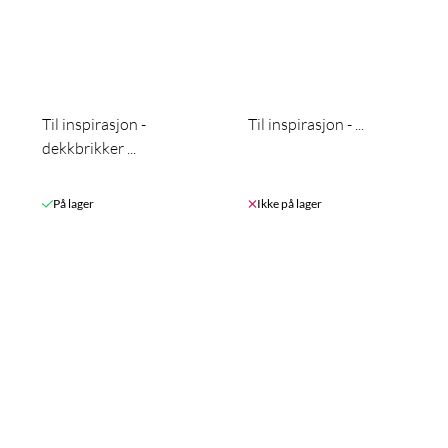
Til inspirasjon -
Til inspirasjon - ...
dekkbrikker ...
På lager
Ikke på lager