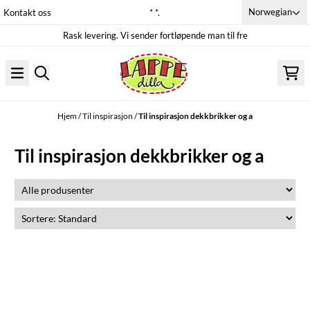
Hopp til innhold
Norwegian
Kontakt oss
* *.
Rask levering. Vi sender fortløpende man til fre
Hjem
/
Til inspirasjon
/
Til inspirasjon dekkbrikker og a
Til inspirasjon dekkbrikker og a