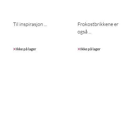
Til inspirasjon ...
Frokostbrikkene er
også ...
Ikke på lager
Ikke på lager