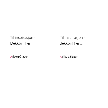
Til inspirasjon -
Til inspirasjon -
Dekkbrikker
dekkbrikker ...
Ikke på lager
Ikke på lager