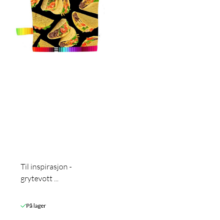
Til inspirasjon -
grytevott ...
På lager