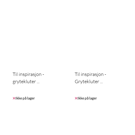
Til inspirasjon -
Til inspirasjon -
grytekluter ...
Grytekluter ...
Ikke på lager
Ikke på lager