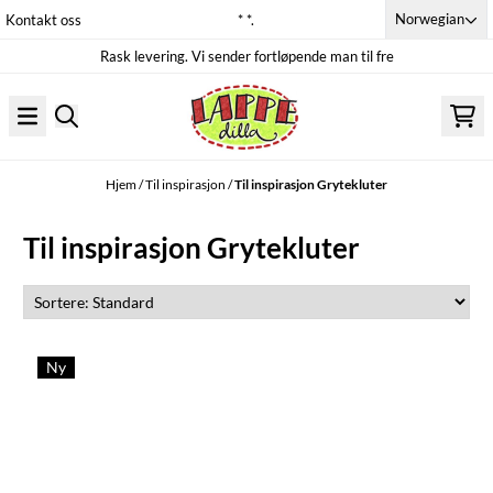
Hopp til innhold
Norwegian
Kontakt oss
* *.
Rask levering. Vi sender fortløpende man til fre
Hjem
/
Til inspirasjon
/
Til inspirasjon Grytekluter
Til inspirasjon Grytekluter
Ny