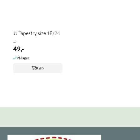
JJ Tapestry size 18/24
...
49,-
På lager
Kjøp