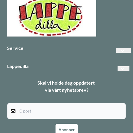
Service
Vanlige spørsmål
Lappedilla
Betalinger
Personvern
Skal vi holde deg oppdatert
Frakt
via vårt nyhetsbrev?
Returer
Informasjonskapsler
E-post
Abonner