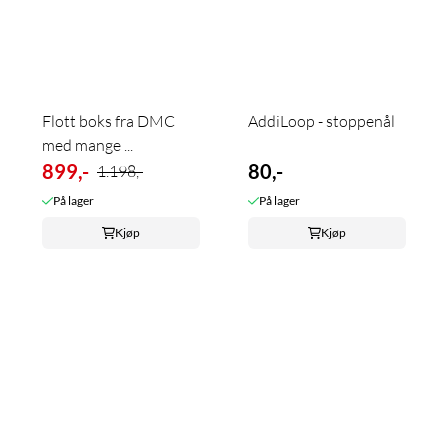
Flott boks fra DMC
AddiLoop - stoppenål
med mange ...
899,-
80,-
1.198,-
På lager
På lager
Kjøp
Kjøp