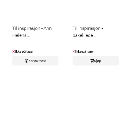
Til inspirasjon - Ann
Til inspirasjon -
Helens ...
bakeklede ...
Ikke på lager
Ikke på lager
Kontakt oss
Kjøp