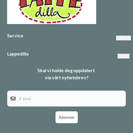
Service
Vanlige spørsmål
Lappedilla
Betalinger
Personvern
Skal vi holde deg oppdatert
Frakt
via vårt nyhetsbrev?
Returer
Informasjonskapsler
E-post
Abonner