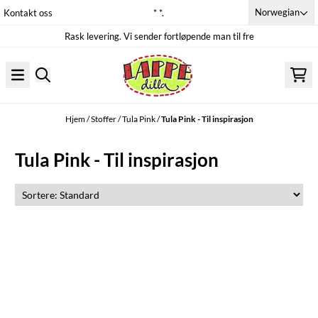
Hopp til innhold
Norwegian
Kontakt oss
* *.
Rask levering. Vi sender fortløpende man til fre
Hjem
/
Stoffer
/
Tula Pink
/
Tula Pink - Til inspirasjon
Tula Pink - Til inspirasjon