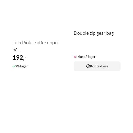
Double zip gear bag
Tula Pink - kaffekopper
på ...
192,-
Ikke på lager
På lager
Kontakt oss