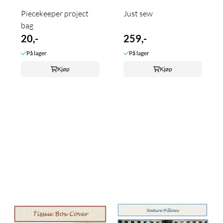
Piecekeeper project
Just sew
bag
20,-
259,-
På lager
På lager
Kjøp
Kjøp