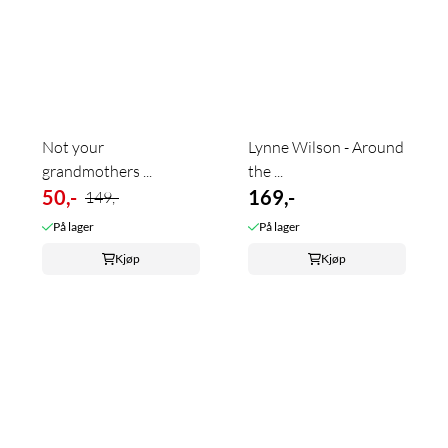
Not your
Lynne Wilson - Around
grandmothers ...
the ...
50,-
169,-
149,-
På lager
På lager
Kjøp
Kjøp