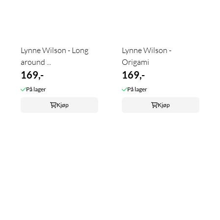
Lynne Wilson - Long
Lynne Wilson -
around ...
Origami
169,-
169,-
På lager
På lager
Kjøp
Kjøp