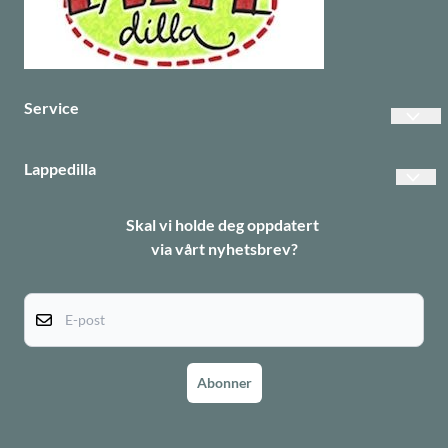
Service
Vanlige spørsmål
Lappedilla
Betalinger
Personvern
Skal vi holde deg oppdatert
Frakt
via vårt nyhetsbrev?
Returer
Informasjonskapsler
E-post
Abonner