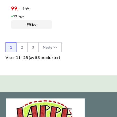
99,-
169,-
På lager
Kjøp
1
2
3
Neste >>
Viser
1
til
25
(av
53
produkter)