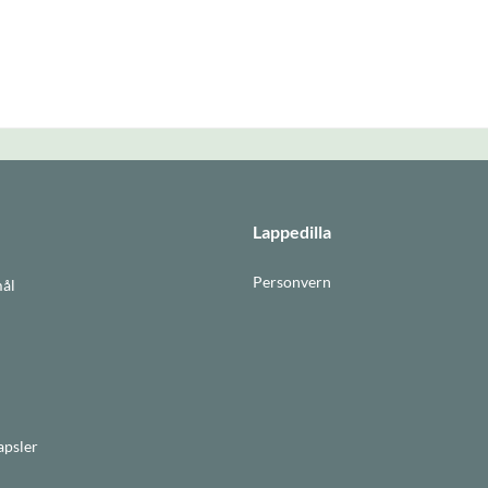
Lappedilla
Personvern
mål
apsler