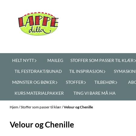
Hopp til innhold
HELT NYTT
MAILEG
STOFFER SOM PASSER TIL KLÆR
TIL FESTDRAKT/BUNAD
TIL INSPIRASJON
SYMASKIN
MØNSTER OG BØKER
STOFFER
TILBEHØR
AB
KURS MATERIALPAKKER
TING VI BARE MÅ HA
Hjem
/
Stoffer som passer til klær
/
Velour og Chenille
Velour og Chenille