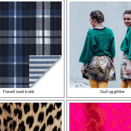
Flanell med trykk
Gull og glitter