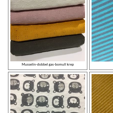
Musselin-dobbel gas-bomull krep