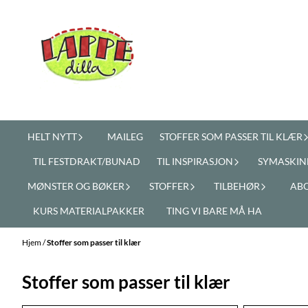
Hopp til innhold
HELT NYTT
MAILEG
STOFFER SOM PASSER TIL KLÆR
TIL FESTDRAKT/BUNAD
TIL INSPIRASJON
SYMASKIN
MØNSTER OG BØKER
STOFFER
TILBEHØR
AB
KURS MATERIALPAKKER
TING VI BARE MÅ HA
Hjem
/
Stoffer som passer til klær
Stoffer som passer til klær