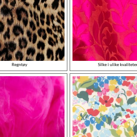
Regntøy
Silke i ulike kvalitete