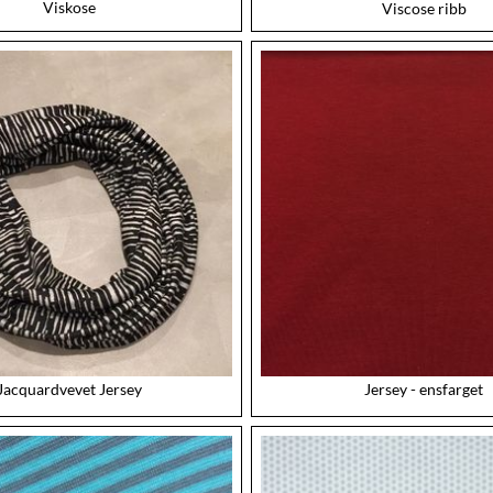
Viskose
Viscose ribb
Jacquardvevet Jersey
Jersey - ensfarget