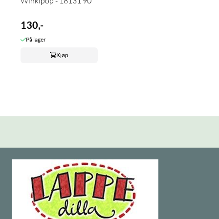
Winkipop - 18131 90
130,-
På lager
Kjøp