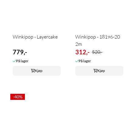
Winkipop - Layercake
Winkipop - 18196-20
2m
779,-
312,-
520,-
På lager
På lager
Kjøp
Kjøp
-40%