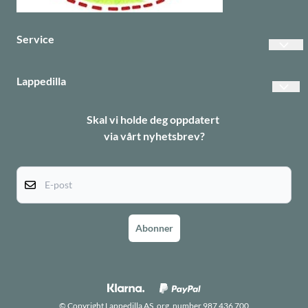
Service
Vanlige spørsmål
Lappedilla
Betalinger
Personvern
Skal vi holde deg oppdatert
Frakt
via vårt nyhetsbrev?
Returer
Informasjonskapsler
E-post
Abonner
© Copyright Lappedilla AS, org. number 987 436 700