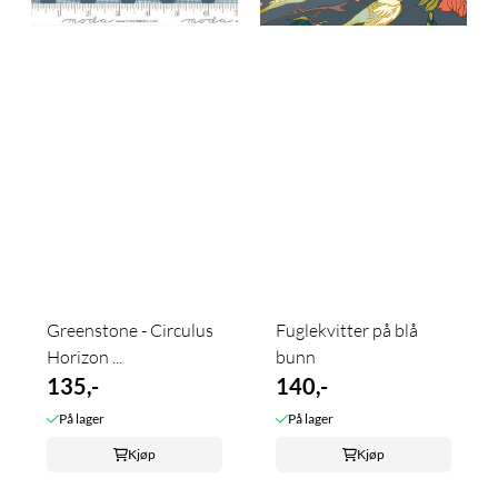
Greenstone - Circulus
Fuglekvitter på blå
Horizon ...
bunn
135,-
140,-
På lager
På lager
Kjøp
Kjøp