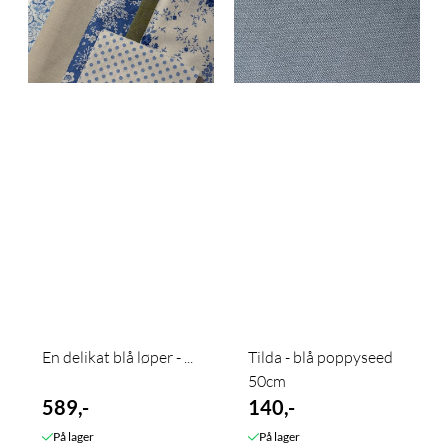
En delikat blå løper - ...
Tilda - blå poppyseed
50cm
589,-
140,-
På lager
På lager