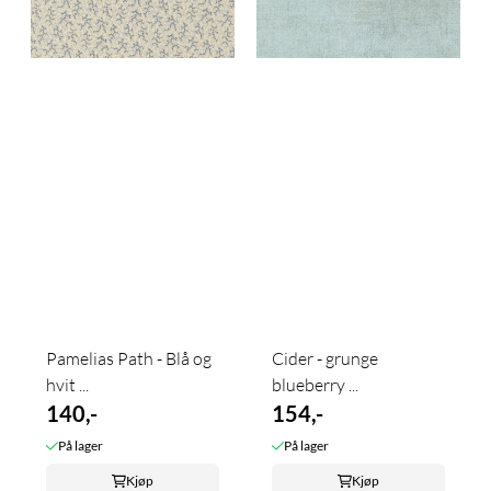
Pamelias Path - Blå og
Cider - grunge
hvit ...
blueberry ...
140,-
154,-
På lager
På lager
Kjøp
Kjøp