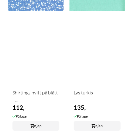
Shirtings hvitt på blått
Lys turkis
- ...
112,-
135,-
På lager
På lager
Kjøp
Kjøp