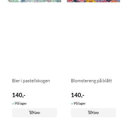
Bier i pastellskogen
Blomstereng på blått
140,-
140,-
På lager
På lager
Kjøp
Kjøp