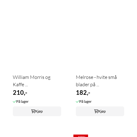
William Morris og
Melrose - hvite små
Kaffe ...
blader på ...
210,-
182,-
På lager
På lager
Kjøp
Kjøp