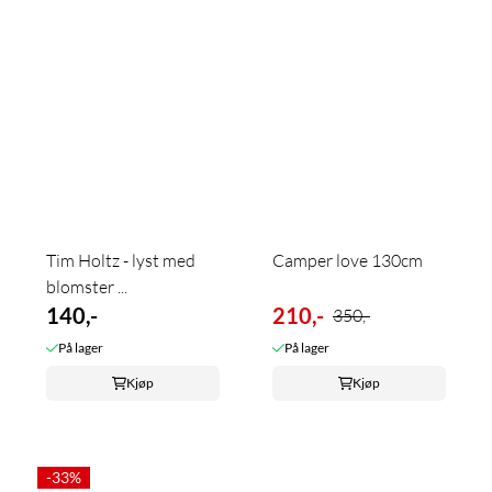
Tim Holtz - lyst med
Camper love 130cm
blomster ...
140,-
210,-
350,-
På lager
På lager
Kjøp
Kjøp
-33%