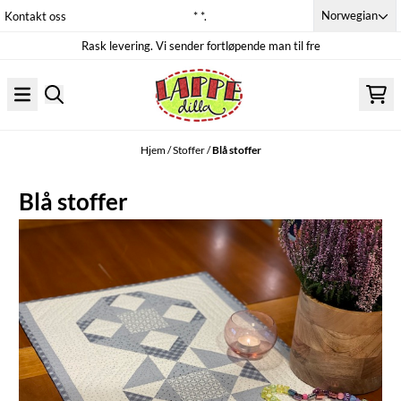
Hopp til innhold
Norwegian
Kontakt oss
* *.
Rask levering. Vi sender fortløpende man til fre
Hjem
/
Stoffer
/
Blå stoffer
Blå stoffer