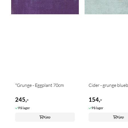
*Grunge - Eggplant 70cm
Cider - grunge bluebe
245,-
154,-
På lager
På lager
Kjøp
Kjøp