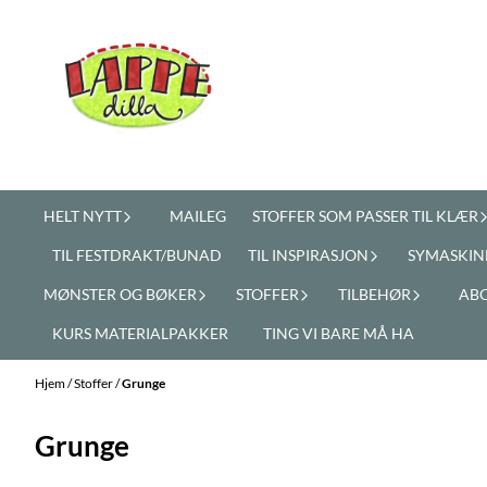
Hopp til innhold
HELT NYTT
MAILEG
STOFFER SOM PASSER TIL KLÆR
TIL FESTDRAKT/BUNAD
TIL INSPIRASJON
SYMASKIN
MØNSTER OG BØKER
STOFFER
TILBEHØR
AB
KURS MATERIALPAKKER
TING VI BARE MÅ HA
Hjem
/
Stoffer
/
Grunge
Grunge