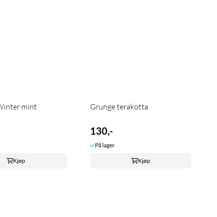
Winter mint
Grunge terakotta
130,-
På lager
Kjøp
Kjøp