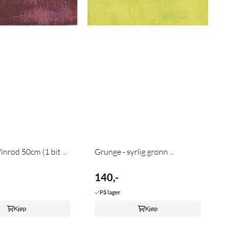
inrød 50cm (1 bit ...
Grunge - syrlig grønn ...
140,-
På lager
Kjøp
Kjøp