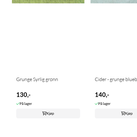
Grunge Syrlig grønn
Cider - grunge bluebe
130,-
140,-
På lager
På lager
Kjøp
Kjøp