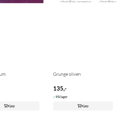
lum
Grunge oliven
135,-
På lager
Kjøp
Kjøp