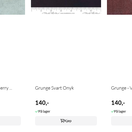
rry ...
Grunge Svart Onyk
Grunge - V
140,-
140,-
På lager
På lager
Kjøp