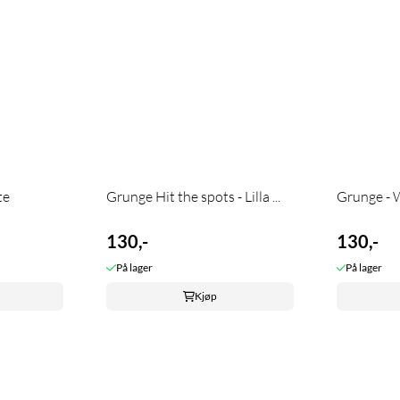
te
Grunge Hit the spots - Lilla ...
Grunge - 
130,-
130,-
På lager
På lager
Kjøp