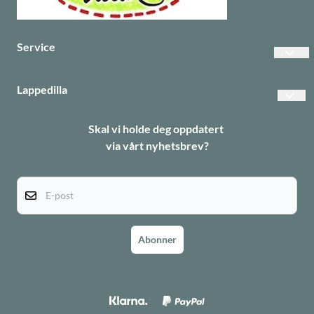
Service
Vanlige spørsmål
Lappedilla
Betalinger
Personvern
Skal vi holde deg oppdatert
Frakt
via vårt nyhetsbrev?
Returer
Informasjonskapsler
E-post
Abonner