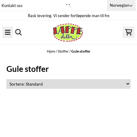
Hopp til innhold
Norwegian
Kontakt oss
* *.
Rask levering. Vi sender fortløpende man til fre
Hjem
/
Stoffer
/
Gule stoffer
Gule stoffer