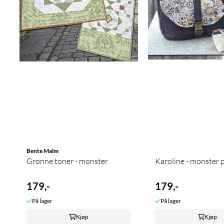
Bente Malm
Grønne toner - mønster
Karoline - mønster 
179,-
179,-
På lager
På lager
Kjøp
Kjøp