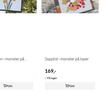
n - mønster på ...
Sopptid - mønster på løper
169,-
På lager
Kjøp
Kjøp