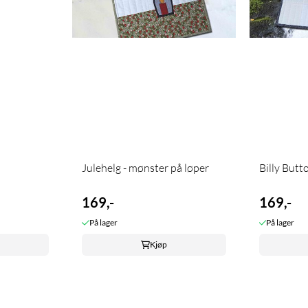
Julehelg - mønster på løper
Billy Butto
169,-
169,-
På lager
På lager
Kjøp