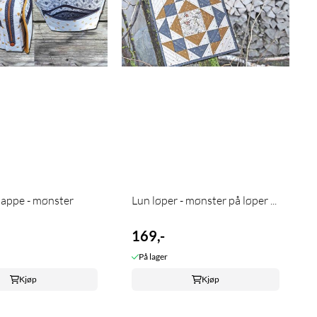
appe - mønster
Lun løper - mønster på løper ...
169,-
På lager
Kjøp
Kjøp