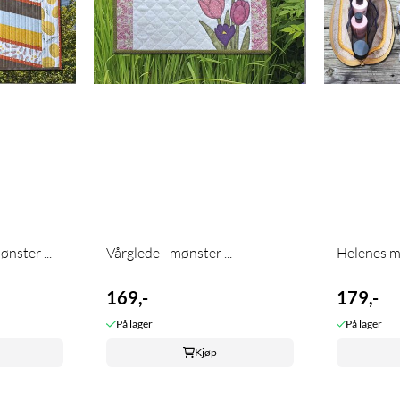
ønster ...
Vårglede - mønster ...
Helenes m
169,-
179,-
På lager
På lager
Kjøp