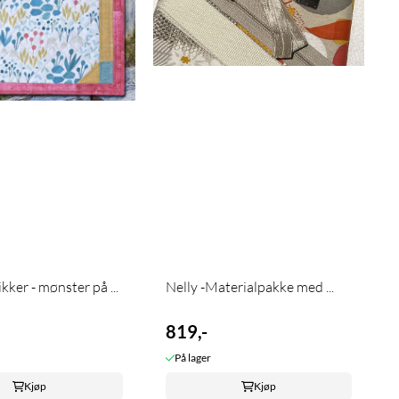
Frokostbrikker - mønster på ...
Nelly -Materialpakke med ...
819,-
På lager
Kjøp
Kjøp