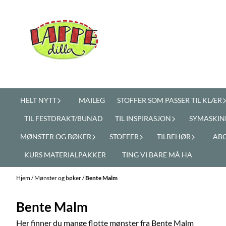
Hopp til innhold
HELT NYTT
MAILEG
STOFFER SOM PASSER TIL KLÆR
TIL FESTDRAKT/BUNAD
TIL INSPIRASJON
SYMASKIN
MØNSTER OG BØKER
STOFFER
TILBEHØR
AB
KURS MATERIALPAKKER
TING VI BARE MÅ HA
Hjem
/
Mønster og bøker
/
Bente Malm
Bente Malm
Her finner du mange flotte mønster fra Bente Malm