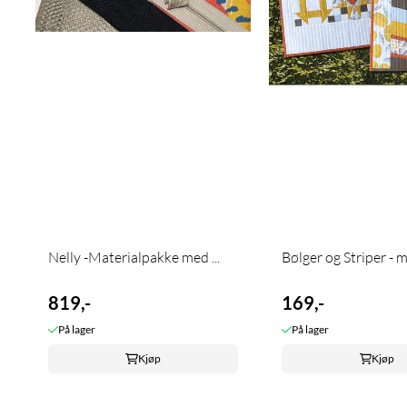
Nelly -Materialpakke med ...
Bølger og Striper - m
819,-
169,-
På lager
På lager
Kjøp
Kjøp