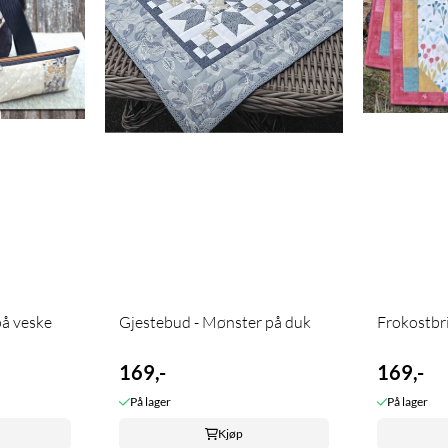
på veske
Gjestebud - Mønster på duk
169,-
169,-
På lager
På lager
Kjøp