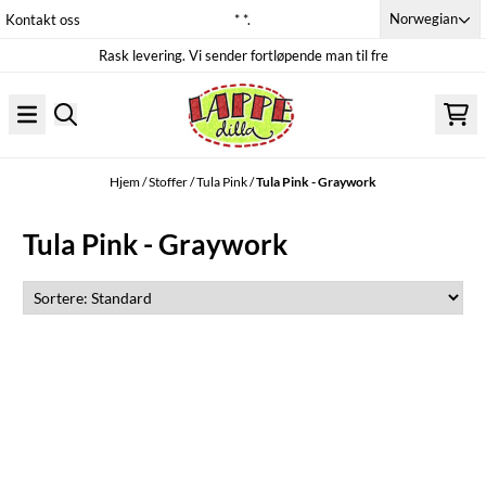
Hopp til innhold
Norwegian
Kontakt oss
* *.
Rask levering. Vi sender fortløpende man til fre
Hjem
/
Stoffer
/
Tula Pink
/
Tula Pink - Graywork
Tula Pink - Graywork