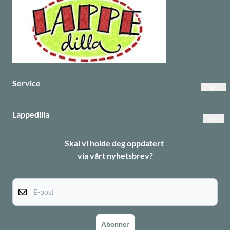
Service
Vanlige spørsmål
Lappedilla
Betalinger
Personvern
Skal vi holde deg oppdatert
Frakt
via vårt nyhetsbrev?
Returer
Informasjonskapsler
E-post
Abonner