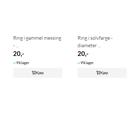
Ring i gammel messing
Ring i sølvfarge -
- ...
diameter ...
20,-
20,-
På lager
På lager
Kjøp
Kjøp