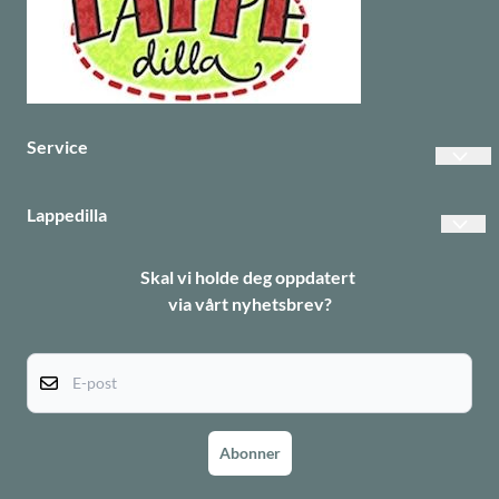
Service
Vanlige spørsmål
Lappedilla
Betalinger
Personvern
Skal vi holde deg oppdatert
Frakt
via vårt nyhetsbrev?
Returer
Informasjonskapsler
E-post
Abonner