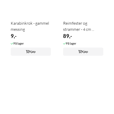
Karabinkrok - gammel
Reimfester og
messing
strammer - 4 cm ...
9,-
89,-
På lager
På lager
Kjøp
Kjøp