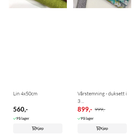
Lin 4x50cm
Vårstemning - duksett i
3 ...
560,-
899,-
999,-
På lager
På lager
Kjøp
Kjøp