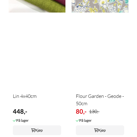
Lin 4x40cm
Flour Garden - Geode -
50cm
448,-
80,-
130,-
På lager
På lager
Kjøp
Kjøp