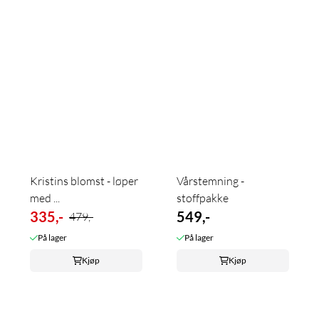
Kristins blomst - løper
Vårstemning -
med ...
stoffpakke
335,-
549,-
479,-
På lager
På lager
Kjøp
Kjøp