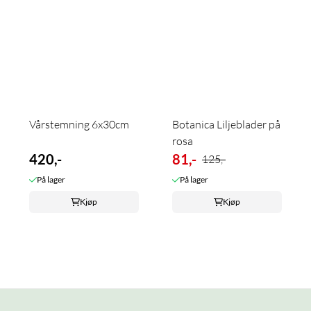
Vårstemning 6x30cm
Botanica Liljeblader på
rosa
420,-
81,-
125,-
På lager
På lager
Kjøp
Kjøp