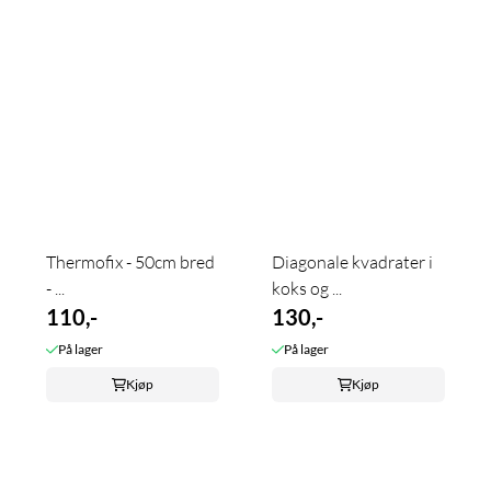
Thermofix - 50cm bred
Diagonale kvadrater i
- ...
koks og ...
110,-
130,-
På lager
På lager
Kjøp
Kjøp