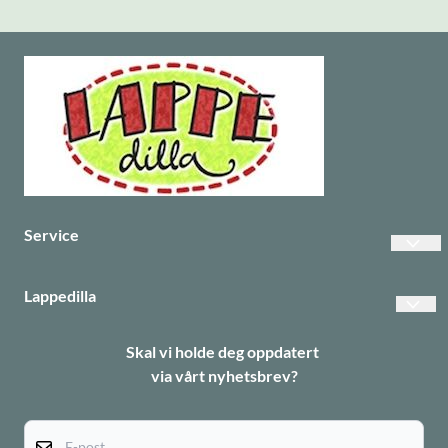
Service
Vanlige spørsmål
Lappedilla
Betalinger
Personvern
Skal vi holde deg oppdatert
Frakt
via vårt nyhetsbrev?
Returer
Informasjonskapsler
E-post