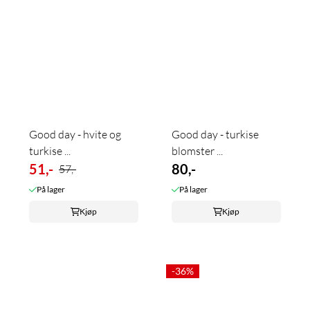
Good day - hvite og
Good day - turkise
turkise ...
blomster ...
51,-
80,-
57,-
På lager
På lager
Kjøp
Kjøp
-36%