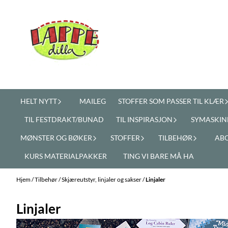
Hopp til innhold
HELT NYTT
MAILEG
STOFFER SOM PASSER TIL KLÆR
TIL FESTDRAKT/BUNAD
TIL INSPIRASJON
SYMASKIN
MØNSTER OG BØKER
STOFFER
TILBEHØR
AB
KURS MATERIALPAKKER
TING VI BARE MÅ HA
Hjem
/
Tilbehør
/
Skjæreutstyr, linjaler og sakser
/
Linjaler
Linjaler