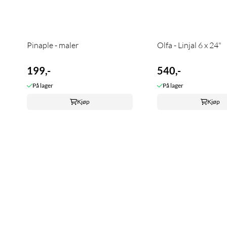
Pinaple - maler
Olfa - Linjal 6 x 24"
199,-
540,-
På lager
På lager
Kjøp
Kjøp