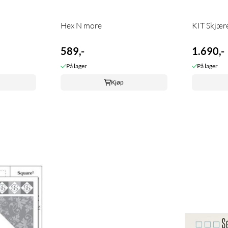
Hex N more
KIT Skjære
589,-
1.690,-
På lager
På lager
Kjøp