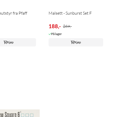
utstyr fra Pfaff
Malsett - Sunburst Set F
188,-
269,-
På lager
Kjøp
Kjøp