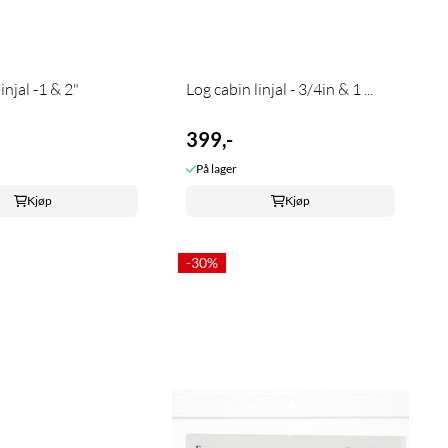
injal -1 & 2"
Log cabin linjal - 3/4in & 1 ...
399,-
På lager
Kjøp
Kjøp
-30%