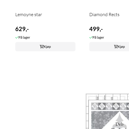
Lemoyne star
Diamond Rects
629,-
499,-
På lager
På lager
Kjøp
Kjøp