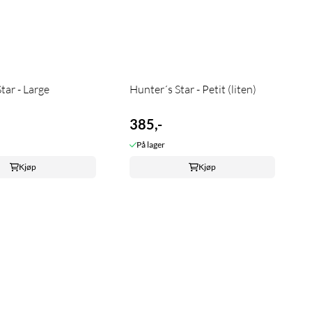
tar - Large
Hunter´s Star - Petit (liten)
385,-
På lager
Kjøp
Kjøp