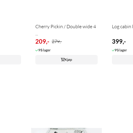
Cherry Pickin / Double wide 4
Log cabin l
...
209,-
399,-
279,-
På lager
På lager
Kjøp