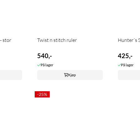
- stor
Twist n stitch ruler
Hunter´s S
540,-
425,-
På lager
På lager
Kjøp
-25%