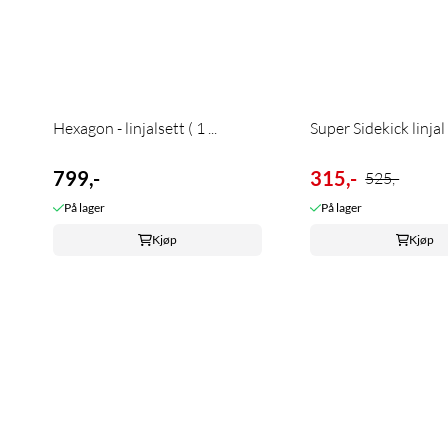
Hexagon - linjalsett ( 1 ...
Super Sidekick linjal 
799,-
315,-
525,-
På lager
På lager
Kjøp
Kjøp