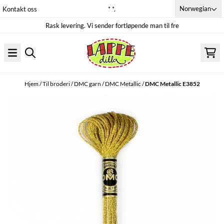
Hopp til innhold
Norwegian
Kontakt oss
* *.
Rask levering. Vi sender fortløpende man til fre
Hjem
/
Til broderi
/
DMC garn
/
DMC Metallic
/
DMC Metallic E3852