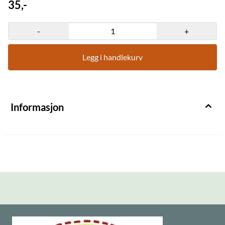
35,-
-
+
Legg i handlekurv
Informasjon