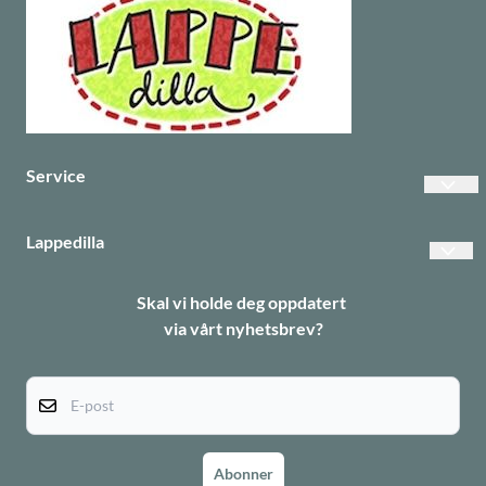
Service
Vanlige spørsmål
Lappedilla
Betalinger
Personvern
Skal vi holde deg oppdatert
Frakt
via vårt nyhetsbrev?
Returer
Informasjonskapsler
E-post
Abonner