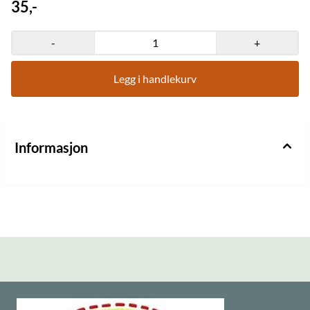
35,-
-
+
Legg i handlekurv
Informasjon