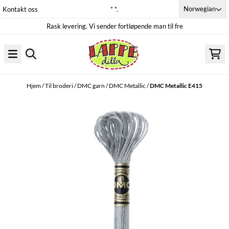
Hopp til innhold
Norwegian
Kontakt oss
* *.
Rask levering. Vi sender fortløpende man til fre
Hjem
/
Til broderi
/
DMC garn
/
DMC Metallic
/
DMC Metallic E415