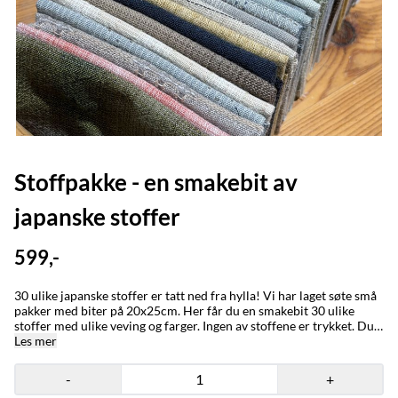
Stoffpakke - en smakebit av
japanske stoffer
599,-
30 ulike japanske stoffer er tatt ned fra hylla! Vi har laget søte små
pakker med biter på 20x25cm. Her får du en smakebit 30 ulike
stoffer med ulike veving og farger. Ingen av stoffene er trykket. Du
får stoffene du ser på bildet. Pakken er ikke med i grunnlaget for
Les mer
ekstra meter og fri frakt.
-
+