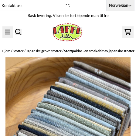
Hopp til innhold
Norwegian
Kontakt oss
* *.
Rask levering. Vi sender fortløpende man til fre
Hjem
/
Stoffer
/
Japanske grove stoffer
/
Stoffpakke - en smakebit av japanske stoffer