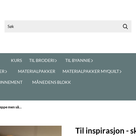
KURS
TIL BRODERI
TIL BYANNIE
ER
MATERIALPAKKER
MATERIALPAKKER MYQUILT
ONNEMENT
MÅNEDENS BLOKK
t teppe men så…
Til inspirasjon - 