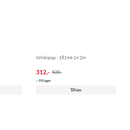
Winkipop - 18194-19 2m
312,-
520,-
På lager
Kjøp