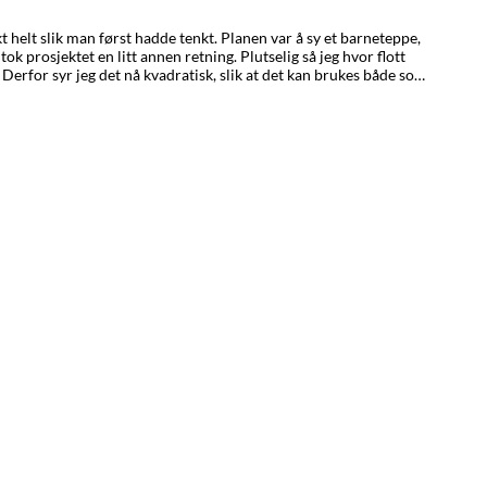
t en litt annen retning. Plutselig så jeg hvor flott
Derfor syr jeg det nå kvadratisk, slik at det kan brukes både som
. Kanskje ender barneteppeprosjektet opp som en vakker duk – vi
or.