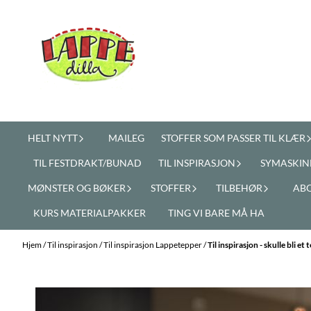
Hopp til innhold
HELT NYTT
MAILEG
STOFFER SOM PASSER TIL KLÆR
TIL FESTDRAKT/BUNAD
TIL INSPIRASJON
SYMASKIN
MØNSTER OG BØKER
STOFFER
TILBEHØR
AB
KURS MATERIALPAKKER
TING VI BARE MÅ HA
Hjem
/
Til inspirasjon
/
Til inspirasjon Lappetepper
/
Til inspirasjon - skulle bli e