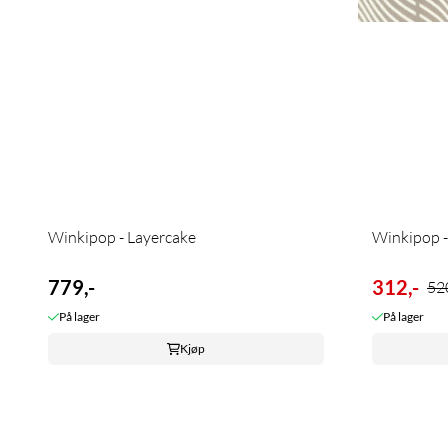
Winkipop - Layercake
Winkipop 
779,-
312,-
520
På lager
På lager
Kjøp