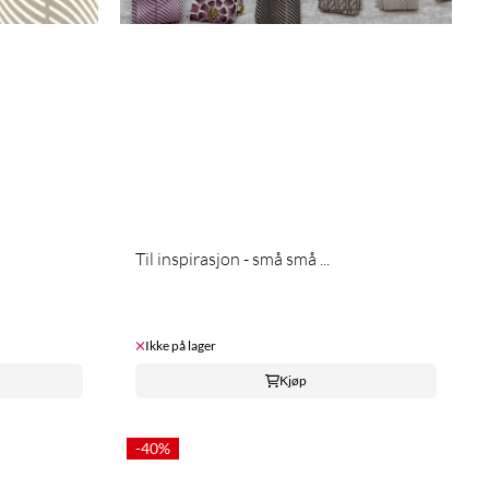
Til inspirasjon - små små ...
Ikke på lager
Kjøp
-40%