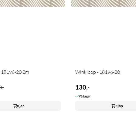
- 18196-20 2m
Winkipop - 18196-20
130,-
,-
På lager
Kjøp
Kjøp