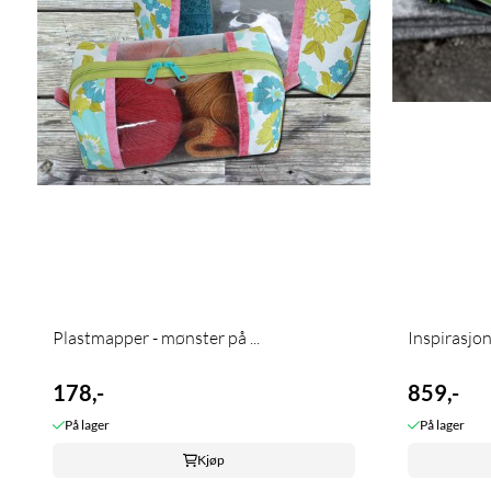
Plastmapper - mønster på ...
Inspirasjon
178,-
859,-
På lager
På lager
Kjøp