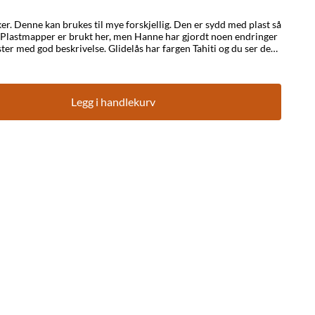
 plast så
 kan sendes med vanlig frakt. Se nedenfor.
Legg i handlekurv