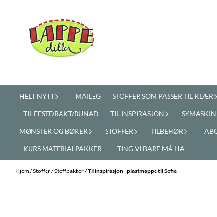
Hopp til innhold
HELT NYTT
MAILEG
STOFFER SOM PASSER TIL KLÆR
TIL FESTDRAKT/BUNAD
TIL INSPIRASJON
SYMASKIN
MØNSTER OG BØKER
STOFFER
TILBEHØR
AB
KURS MATERIALPAKKER
TING VI BARE MÅ HA
Hjem
/
Stoffer
/
Stoffpakker
/
Til inspirasjon - plastmappe til Sofie