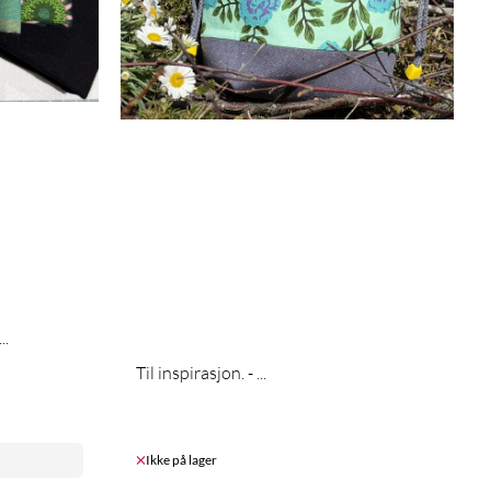
..
Til inspirasjon. - ...
Ikke på lager