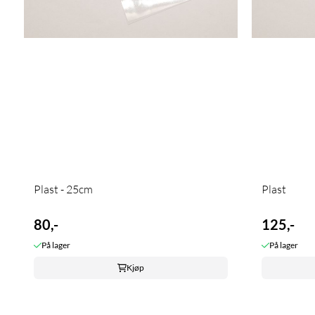
Plast - 25cm
Plast
80,-
125,-
På lager
På lager
Kjøp