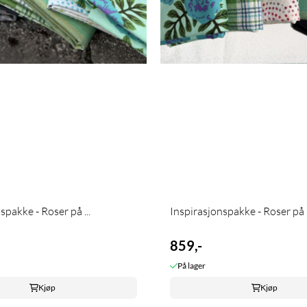
spakke - Roser på ...
Inspirasjonspakke - Roser på .
859,-
På lager
Kjøp
Kjøp