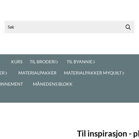
KURS
TIL BRODERI
TIL BYANNIE
ER
MATERIALPAKKER
MATERIALPAKKER MYQUILT
ONNEMENT
MÅNEDENS BLOKK
Til inspirasjon - 